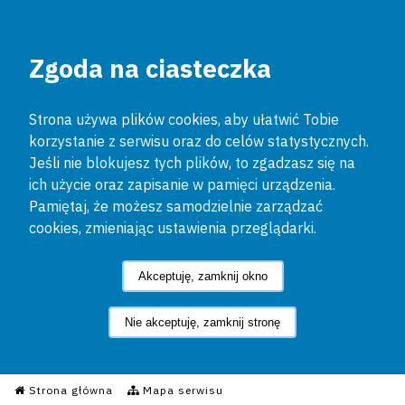
Zgoda na ciasteczka
Strona używa plików cookies, aby ułatwić Tobie
korzystanie z serwisu oraz do celów statystycznych.
Jeśli nie blokujesz tych plików, to zgadzasz się na
ich użycie oraz zapisanie w pamięci urządzenia.
Pamiętaj, że możesz samodzielnie zarządzać
cookies, zmieniając ustawienia przeglądarki.
Akceptuję, zamknij okno
Nie akceptuję, zamknij stronę
Informacyjny Serwis Policyjn
Strona główna
Mapa serwisu