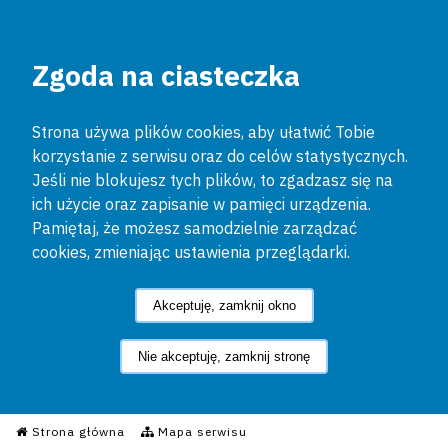
Zgoda na ciasteczka
Strona używa plików cookies, aby ułatwić Tobie
korzystanie z serwisu oraz do celów statystycznych.
Jeśli nie blokujesz tych plików, to zgadzasz się na
ich użycie oraz zapisanie w pamięci urządzenia.
Pamiętaj, że możesz samodzielnie zarządzać
cookies, zmieniając ustawienia przeglądarki.
Akceptuję, zamknij okno
Nie akceptuję, zamknij stronę
Informacyjny Serwis Policyjn
Strona główna
Mapa serwisu