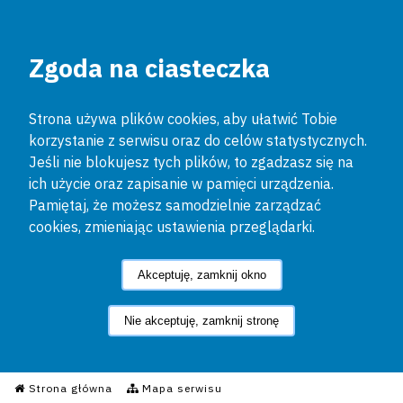
Zgoda na ciasteczka
Strona używa plików cookies, aby ułatwić Tobie
korzystanie z serwisu oraz do celów statystycznych.
Jeśli nie blokujesz tych plików, to zgadzasz się na
ich użycie oraz zapisanie w pamięci urządzenia.
Pamiętaj, że możesz samodzielnie zarządzać
cookies, zmieniając ustawienia przeglądarki.
Akceptuję, zamknij okno
Nie akceptuję, zamknij stronę
Informacyjny Serwis Policyjn
Strona główna
Mapa serwisu