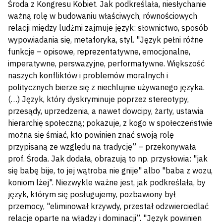
Środa z Kongresu Kobiet. Jak podkreślała, niesłychanie
ważną rolę w budowaniu właściwych, równościowych
relacji między ludźmi zajmuje język: słownictwo, sposób
wypowiadania się, metaforyka, styl. "Język pełni różne
funkcje – opisowe, reprezentatywne, emocjonalne,
imperatywne, perswazyjne, performatywne. Większość
naszych konfliktów i problemów moralnych i
politycznych bierze się z niechlujnie używanego języka.
(…) Język, który dyskryminuje poprzez stereotypy,
przesądy, uprzedzenia, a nawet dowcipy, żarty, ustawia
hierarchię społeczną; pokazuje, z kogo w społeczeństwie
można się śmiać, kto powinien znać swoją rolę
przypisaną ze względu na tradycję” – przekonywała
prof. Środa. Jak dodała, obrazują to np. przysłowia: "jak
się babę bije, to jej wątroba nie gnije" albo "baba z wozu,
koniom lżej". Niezwykle ważne jest, jak podkreślała, by
język, którym się posługujemy, pozbawiony był
przemocy, "eliminował krzywdy, przestał odzwierciedlać
relacje oparte na władzy i dominacji”. "Język powinien