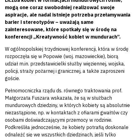
Liczba kobiet w formacjach mundurowych rośnie,
mogą one coraz swobodniej realizować swoje
aspiracje, ale nadal istnieje potrzeba przełamywania
barier i stereotypów – uważają same
zainteresowane, które spotkały się w środę na
konferencji „Kreatywność kobiet w mundurach”.
W ogólnopolskiej trzydniowej konferencji, która w środę
rozpoczęła się w Popowie (woj. mazowieckie), biorą
udział m.in. przedstawicielki służby więziennej, wojska,
policji, straży pożarnej i granicznej, a także zaproszeni
goście.
Pełnomocniczka rządu ds. równego traktowania prof.
Małgorzata Fuszara wskazała, że są w służbach
mundurowych dziedziny, w których kobiety są absolutnie
niezastąpione, np. w kontaktach z ofiarami gwałtów czy
osobami doświadczającymi przemocy w rodzinie.
Podkreśliła jednocześnie, że kobiety potrafią doskonale
odnaleźć się we wszystkich dziedzinach, jeśli tylko