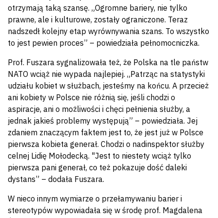
otrzymają taką szansę. „Ogromne bariery, nie tylko
prawne, ale i kulturowe, zostały ograniczone. Teraz
nadszedł kolejny etap wyrównywania szans. To wszystko
to jest pewien proces” – powiedziała pełnomocniczka.
Prof. Fuszara sygnalizowała też, że Polska na tle państw
NATO wciąż nie wypada najlepiej. „Patrząc na statystyki
udziału kobiet w służbach, jesteśmy na końcu. A przecież
ani kobiety w Polsce nie różnią się, jeśli chodzi o
aspiracje, ani o możliwości i chęci pełnienia służby, a
jednak jakieś problemy występują” – powiedziała. Jej
zdaniem znaczącym faktem jest to, że jest już w Polsce
pierwsza kobieta generał. Chodzi o nadinspektor służby
celnej Lidię Mołodecką. "Jest to niestety wciąż tylko
pierwsza pani generał, co też pokazuje dość daleki
dystans” – dodała Fuszara.
W nieco innym wymiarze o przełamywaniu barier i
stereotypów wypowiadała się w środę prof. Magdalena