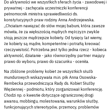
Do aktywności we wszystkich sferach życia - zawodowej i
prywatnej - zachęcała uczestniczki konferencji
pełnomocnik ministra sprawiedliwości ds.
konstytucyjnych praw rodziny Anna Andrzejewska.
„Chciałam nawiązać do słów mojej babuni, która zawsze
mówiła, że za większością mądrych mężczyzn zwykle
stoją jeszcze mądrzejsze kobiety. Od tysięcy lat wiemy,
że kobiety są mądre, kompetentne i potrafią kreować
rzeczywistość. Potrzebna jest tylko jedna rzecz - kobieca
aktywność, działanie - jako równorzędny partner mający
prawo do wyboru, prawo do szacunku - oceniła.
Na zbliżone problemy kobiet ze wszystkich służb
mundurowych wskazywała m.in. płk Anna Osowska-
Rembecka przewodnicząca Rady ds. Kobiet Służby
Więziennej - podmiotu, który zorganizował konferencję.
Chodzi np. o kwestie dotyczące ograniczonej drogi
awansu, mobbingu, molestowania, warunków służby,
funkcjonujących stereotypów, przemocy, problemów