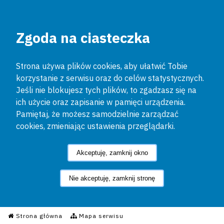
Zgoda na ciasteczka
Strona używa plików cookies, aby ułatwić Tobie
korzystanie z serwisu oraz do celów statystycznych.
Jeśli nie blokujesz tych plików, to zgadzasz się na
ich użycie oraz zapisanie w pamięci urządzenia.
Pamiętaj, że możesz samodzielnie zarządzać
cookies, zmieniając ustawienia przeglądarki.
Akceptuję, zamknij okno
Nie akceptuję, zamknij stronę
Informacyjny Serwis Policyjn
Strona główna
Mapa serwisu