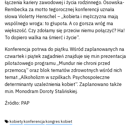
łączenia kariery zawodowej i życia rodzinnego. Osowska-
Rembecka za motto tegorocznej konferencji uznała
słowa Violetty Henschel – „kobieta i mężczyzna mają
wspólnego wroga: to głupota. A co gorsza wróg ma
większość. Czy zdołamy się przeciw niemu połączyć? Ha!
To dopiero walka na śmierć i życie”.
Konferencja potrwa do piątku. Wśród zaplanowanych na
czwartek i piątek zagadnień znajduje się m.in prezentacja
pilotażowego programu „Mundur nie chroni przed
przemocą” oraz blok tematów zdrowotnych wśród nich
temat „Alkoholizm w szpilkach. Psychospołeczne
determinanty uzależnienia kobiet”. Zaplanowano także
m.in. Monodram Doroty Stalińskiej.
Źródło: PAP
Tagi:
kobiety
konferencja
kongres kobiet