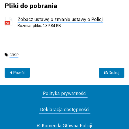
Pliki do pobrania
Zobacz ustawę o zmianie ustawy o Policji
Rozmiar pliku: 139.84 KB
Tagi:
CBŚP
Powrót
Drukuj
Polityka prywatności
Deklaracja dostępności
© Komenda Główna Policji