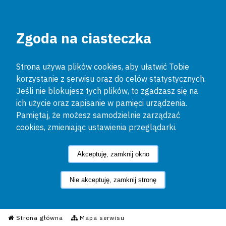
Zgoda na ciasteczka
Strona używa plików cookies, aby ułatwić Tobie
korzystanie z serwisu oraz do celów statystycznych.
Jeśli nie blokujesz tych plików, to zgadzasz się na
ich użycie oraz zapisanie w pamięci urządzenia.
Pamiętaj, że możesz samodzielnie zarządzać
cookies, zmieniając ustawienia przeglądarki.
Akceptuję, zamknij okno
Nie akceptuję, zamknij stronę
Informacyjny Serwis Policyjn
Strona główna
Mapa serwisu