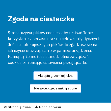
Zgoda na ciasteczka
Strona używa plików cookies, aby ułatwić Tobie
korzystanie z serwisu oraz do celów statystycznych.
Jeśli nie blokujesz tych plików, to zgadzasz się na
ich użycie oraz zapisanie w pamięci urządzenia.
Pamiętaj, że możesz samodzielnie zarządzać
cookies, zmieniając ustawienia przeglądarki.
Akceptuję, zamknij okno
Nie akceptuję, zamknij stronę
Informacyjny Serwis Policyjn
Strona główna
Mapa serwisu