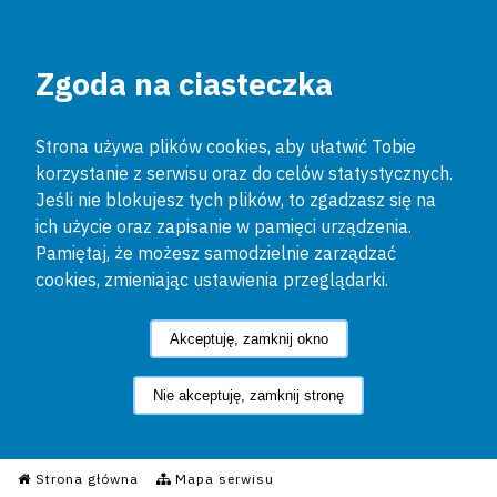
Zgoda na ciasteczka
Strona używa plików cookies, aby ułatwić Tobie
korzystanie z serwisu oraz do celów statystycznych.
Jeśli nie blokujesz tych plików, to zgadzasz się na
ich użycie oraz zapisanie w pamięci urządzenia.
Pamiętaj, że możesz samodzielnie zarządzać
cookies, zmieniając ustawienia przeglądarki.
Akceptuję, zamknij okno
Nie akceptuję, zamknij stronę
Informacyjny Serwis Policyjn
Strona główna
Mapa serwisu