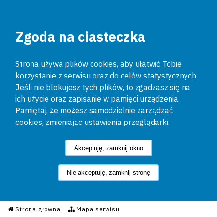
Zgoda na ciasteczka
Strona używa plików cookies, aby ułatwić Tobie
korzystanie z serwisu oraz do celów statystycznych.
Jeśli nie blokujesz tych plików, to zgadzasz się na
ich użycie oraz zapisanie w pamięci urządzenia.
Pamiętaj, że możesz samodzielnie zarządzać
cookies, zmieniając ustawienia przeglądarki.
Akceptuję, zamknij okno
Nie akceptuję, zamknij stronę
Informacyjny Serwis Policyjn
Strona główna
Mapa serwisu