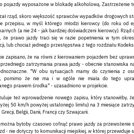
 o pojazdy wyposażone w blokadę alkoholową. Zastrzeżenie t
ał rząd, skoro większość sprawców wypadków drogowych sta
e przepisu, w myśl którego młodzi kierowcy (do roku od e
arnych (a nie 24 - jak bardziej doświadczeni kierowcy). Rząd
s, że prawo jazdy traci się w razie popełnienia w tym okr
ji, lub chociaż jednego przestępstwa z tego rozdziału Kodeks
ie zapisano, że na równi z kierowaniem pojazdem bez upraw
rzedniego zatrzymania prawa jazdy - obecnie stanowiska n
jednoznaczne. "W obu sytuacjach mamy do czynienia z oso
, pomimo że nie ma i w ogóle nie miała do tego upra
anego prawem środka" - uzasadniono w projekcie.
uluje też wprowadzenie nowego zapisu, który stanowiłby, ż
wyżej 50 km/h powyżej ustalonego limitu) na 3 miesiące zatrzy
Grecji, Belgii, Danii, Francji czy Szwajcarii.
można byłoby czasowo cofnąć prawo jazdy za przewożenie s
d - nie dotyczy to komunikacji miejskiej, w której przewiduje s