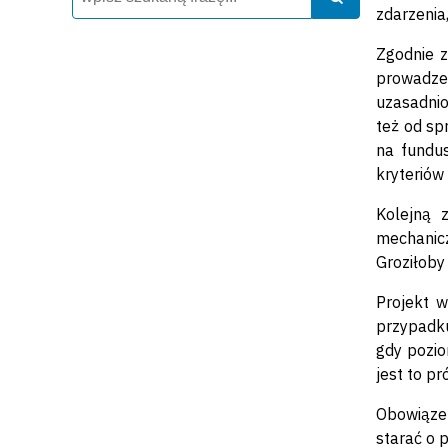
zdarzenia
Zgodnie z
prowadze
uzasadnio
też od sp
na fundu
kryteriów
Kolejną 
mechanic
Groziłoby 
Projekt 
przypadku
gdy pozio
jest to p
Obowiązek
starać o 