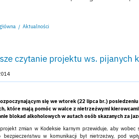
 główna
Aktualności
sze czytanie projektu ws. pijanych
kacji:
2014
rozpoczynającym się we wtorek (22 lipca br.) posiedzeni
ch, które mają pomóc w walce z nietrzeźwymi kierowcami.
anie blokad alkoholowych w autach osób skazanych za jaz
projekt zmian w Kodeksie karnym przewiduje, aby wobec s
o bezpieczeństwu w komunikacji był nietrzeźwy, pod wpł