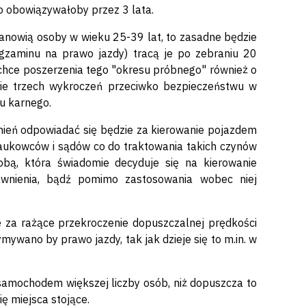
o obowiązywałoby przez 3 lata.
nowią osoby w wieku 25-39 lat, to zasadne będzie
gzaminu na prawo jazdy) tracą je po zebraniu 20
 chce poszerzenia tego "okresu próbnego" również o
esie trzech wykroczeń przeciwko bezpieczeństwu w
u karnego.
nień odpowiadać się będzie za kierowanie pojazdem
aukowców i sądów co do traktowania takich czynów
bą, która świadomie decyduje się na kierowanie
wnienia, bądź pomimo zastosowania wobec niej
e za rażące przekroczenie dopuszczalnej prędkości
mywano by prawo jazdy, tak jak dzieje się to m.in. w
amochodem większej liczby osób, niż dopuszcza to
ię miejsca stojące.