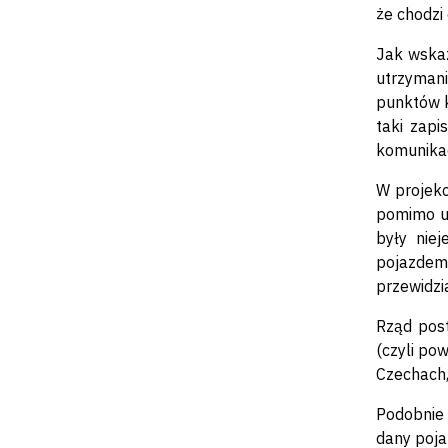
że chodzi
Jak wskaz
utrzymani
punktów k
taki zapi
komunikac
W projekc
pomimo up
były nie
pojazdem
przewidzi
Rząd post
(czyli po
Czechach, 
Podobnie 
dany pojaz