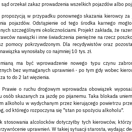
, sąd orzekał zakaz prowadzenia wszelkich pojazdów albo poj
 propozycją w przypadku ponownego skazania kierowcy za j
nia pojazdów. Odstąpienie od tego środka karnego mogło
nych szczególnymi okolicznościami. Projekt zakłada, że raz
rawców nawiązki i inne świadczenia pieniężne na rzecz poszko
sz pomocy pokrzywdzonym. Dla recydywistów oraz pozosta
 nawiązka wynosiłaby co najmniej 10 tys. zł.
zmianą ma być wprowadzenie nowego typu czynu zabron
znych bez wymaganych uprawnień - po tym gdy wobec kierow
za to do 2 lat więzienia.
w Prawie o ruchu drogowym wprowadza obowiązek wyposaż
 osób skazanych za jazdę po pijanemu. Taka blokada uniem
m alkoholu w wydychanym przez kierującego powietrzu prze
róg, od którego rozpoczyna się "stan po spożyciu alkoholu".
 stosowania alcolocków dotyczyłby tych kierowców, którzy
przywrócenie uprawnień. W takiej sytuacji starosta, wydając de