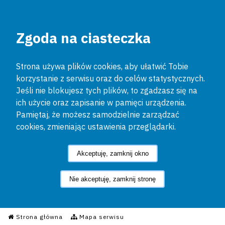
Zgoda na ciasteczka
Strona używa plików cookies, aby ułatwić Tobie
korzystanie z serwisu oraz do celów statystycznych.
Jeśli nie blokujesz tych plików, to zgadzasz się na
ich użycie oraz zapisanie w pamięci urządzenia.
Pamiętaj, że możesz samodzielnie zarządzać
cookies, zmieniając ustawienia przeglądarki.
Akceptuję, zamknij okno
Nie akceptuję, zamknij stronę
Informacyjny Serwis Policyjn
Strona główna
Mapa serwisu