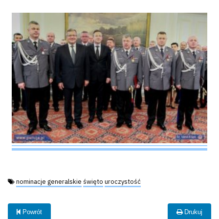
Tagi:
nominacje generalskie
święto
uroczystość
Powrót
Drukuj