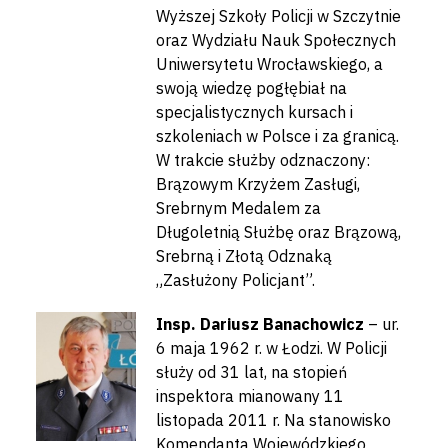
Wyższej Szkoły Policji w Szczytnie
oraz Wydziału Nauk Społecznych
Uniwersytetu Wrocławskiego, a
swoją wiedzę pogłębiał na
specjalistycznych kursach i
szkoleniach w Polsce i za granicą.
W trakcie służby odznaczony:
Brązowym Krzyżem Zasługi,
Srebrnym Medalem za
Długoletnią Służbę oraz Brązową,
Srebrną i Złotą Odznaką
„Zasłużony Policjant”.
Insp. Dariusz Banachowicz
– ur.
6 maja 1962 r. w Łodzi. W Policji
służy od 31 lat, na stopień
inspektora mianowany 11
listopada 2011 r. Na stanowisko
Komendanta Wojewódzkiego