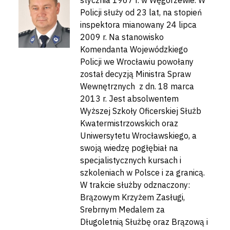
stycznia 1967 r. w Węgorzewie. W
Policji służy od 23 lat, na stopień
inspektora mianowany 24 lipca
2009 r. Na stanowisko
Komendanta Wojewódzkiego
Policji we Wrocławiu powołany
został decyzją Ministra Spraw
Wewnętrznych z dn. 18 marca
2013 r. Jest absolwentem
Wyższej Szkoły Oficerskiej Służb
Kwatermistrzowskich oraz
Uniwersytetu Wrocławskiego, a
swoją wiedzę pogłębiał na
specjalistycznych kursach i
szkoleniach w Polsce i za granicą.
W trakcie służby odznaczony:
Brązowym Krzyżem Zasługi,
Srebrnym Medalem za
Długoletnią Służbę oraz Brązową i