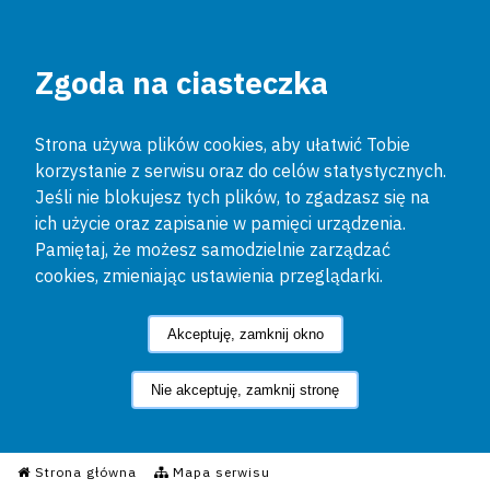
Zgoda na ciasteczka
Strona używa plików cookies, aby ułatwić Tobie
korzystanie z serwisu oraz do celów statystycznych.
Jeśli nie blokujesz tych plików, to zgadzasz się na
ich użycie oraz zapisanie w pamięci urządzenia.
Pamiętaj, że możesz samodzielnie zarządzać
cookies, zmieniając ustawienia przeglądarki.
Akceptuję, zamknij okno
Nie akceptuję, zamknij stronę
Informacyjny Serwis Policyjn
Strona główna
Mapa serwisu