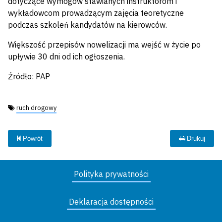
dotyczące wymogów stawianych instruktorom i
wykładowcom prowadzącym zajęcia teoretyczne
podczas szkoleń kandydatów na kierowców.
Większość przepisów nowelizacji ma wejść w życie po
upływie 30 dni od ich ogłoszenia.
Źródło: PAP
Tagi:
ruch drogowy
Powrót
Drukuj
Polityka prywatności
Deklaracja dostępności