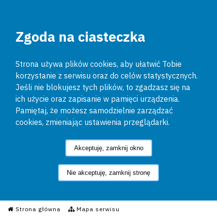
Zgoda na ciasteczka
Strona używa plików cookies, aby ułatwić Tobie
korzystanie z serwisu oraz do celów statystycznych.
Jeśli nie blokujesz tych plików, to zgadzasz się na
ich użycie oraz zapisanie w pamięci urządzenia.
Pamiętaj, że możesz samodzielnie zarządzać
cookies, zmieniając ustawienia przeglądarki.
Akceptuję, zamknij okno
Nie akceptuję, zamknij stronę
Informacyjny Serwis Policyjn
Strona główna
Mapa serwisu