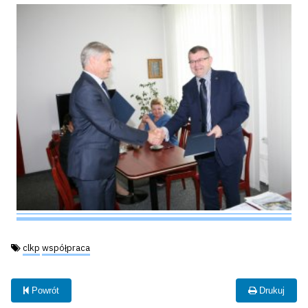
Tagi:
clkp
współpraca
Powrót
Drukuj