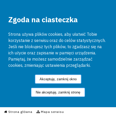
Zgoda na ciasteczka
Strona używa plików cookies, aby ułatwić Tobie
korzystanie z serwisu oraz do celów statystycznych.
Jeśli nie blokujesz tych plików, to zgadzasz się na
ich użycie oraz zapisanie w pamięci urządzenia.
Pamiętaj, że możesz samodzielnie zarządzać
cookies, zmieniając ustawienia przeglądarki.
Akceptuję, zamknij okno
Nie akceptuję, zamknij stronę
Informacyjny Serwis Policyjn
Strona główna
Mapa serwisu