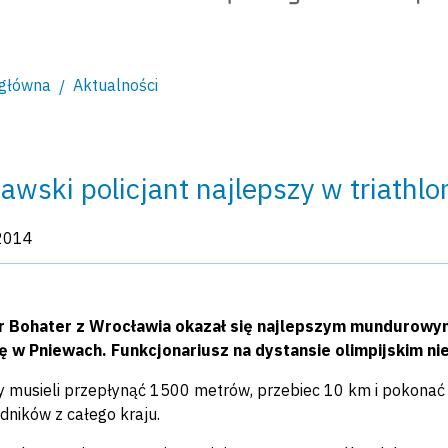
 główna
Aktualności
awski policjant najlepszy w triathlo
kacji:
2014
tr Bohater z Wrocławia okazał się najlepszym mundurow
ę w Pniewach. Funkcjonariusz na dystansie olimpijskim ni
 musieli przepłynąć 1500 metrów, przebiec 10 km i pokonać 
ników z całego kraju.