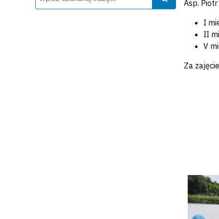
Asp. Piot
I mi
II m
V mi
Za zajęci