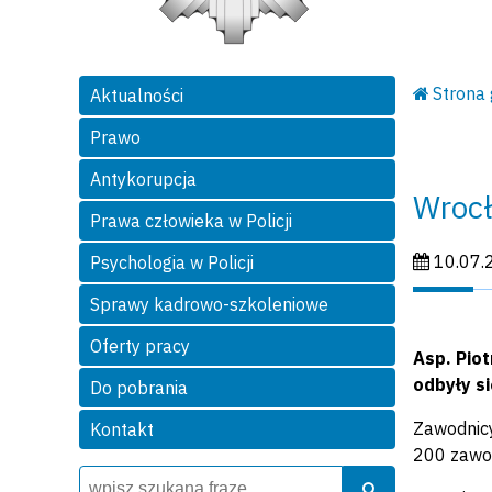
Strona
Aktualności
Prawo
Antykorupcja
Wrocł
Prawa człowieka w Policji
Data publi
10.07.
Psychologia w Policji
Sprawy kadrowo-szkoleniowe
Oferty pracy
Asp. Pio
odbyły si
Do pobrania
Zawodnicy
Kontakt
200 zawod
Wyszukiwarka
Szukaj
Szukaj