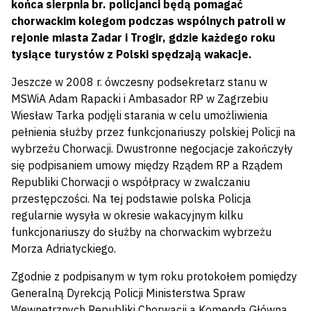
końca sierpnia br. policjanci będą pomagać
chorwackim kolegom podczas wspólnych patroli w
rejonie miasta Zadar i Trogir, gdzie każdego roku
tysiące turystów z Polski spędzają wakacje.
Jeszcze w 2008 r. ówczesny podsekretarz stanu w
MSWiA Adam Rapacki i Ambasador RP w Zagrzebiu
Wiesław Tarka podjęli starania w celu umożliwienia
pełnienia służby przez funkcjonariuszy polskiej Policji na
wybrzeżu Chorwacji. Dwustronne negocjacje zakończyły
się podpisaniem umowy między Rządem RP a Rządem
Republiki Chorwacji o współpracy w zwalczaniu
przestępczości. Na tej podstawie polska Policja
regularnie wysyła w okresie wakacyjnym kilku
funkcjonariuszy do służby na chorwackim wybrzeżu
Morza Adriatyckiego.
Zgodnie z podpisanym w tym roku protokołem pomiędzy
Generalną Dyrekcją Policji Ministerstwa Spraw
Wewnętrznych Republiki Chorwacji a Komendą Główną