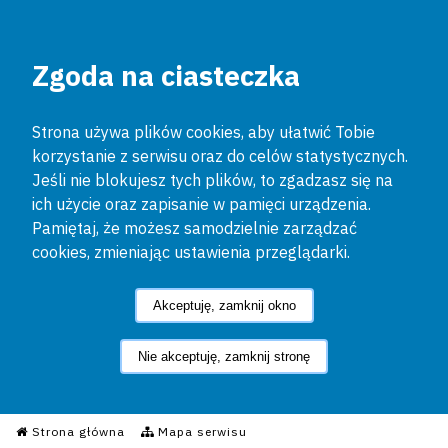
Zgoda na ciasteczka
Strona używa plików cookies, aby ułatwić Tobie
korzystanie z serwisu oraz do celów statystycznych.
Jeśli nie blokujesz tych plików, to zgadzasz się na
ich użycie oraz zapisanie w pamięci urządzenia.
Pamiętaj, że możesz samodzielnie zarządzać
cookies, zmieniając ustawienia przeglądarki.
Akceptuję, zamknij okno
Nie akceptuję, zamknij stronę
Informacyjny Serwis Policyjn
Strona główna
Mapa serwisu