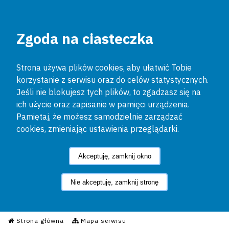
Zgoda na ciasteczka
Strona używa plików cookies, aby ułatwić Tobie
korzystanie z serwisu oraz do celów statystycznych.
Jeśli nie blokujesz tych plików, to zgadzasz się na
ich użycie oraz zapisanie w pamięci urządzenia.
Pamiętaj, że możesz samodzielnie zarządzać
cookies, zmieniając ustawienia przeglądarki.
Akceptuję, zamknij okno
Nie akceptuję, zamknij stronę
Informacyjny Serwis Policyjn
Strona główna
Mapa serwisu