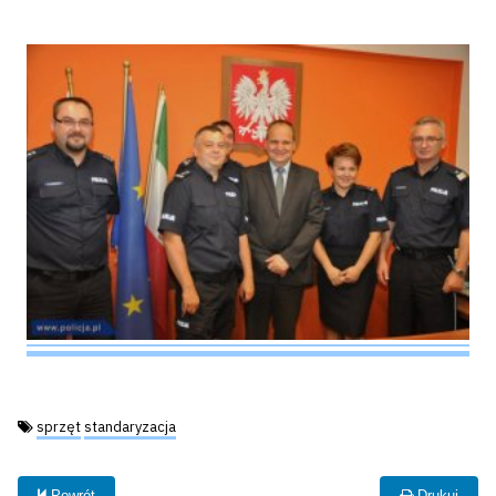
Tagi:
sprzęt
standaryzacja
Powrót
Drukuj