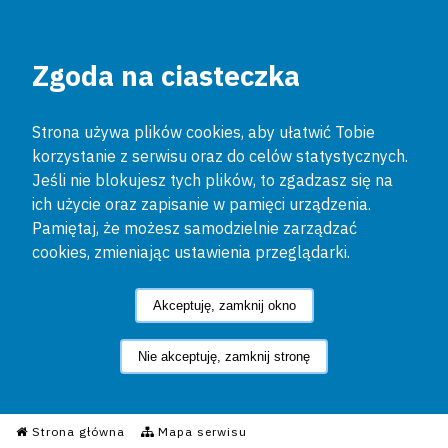
Zgoda na ciasteczka
Strona używa plików cookies, aby ułatwić Tobie
korzystanie z serwisu oraz do celów statystycznych.
Jeśli nie blokujesz tych plików, to zgadzasz się na
ich użycie oraz zapisanie w pamięci urządzenia.
Pamiętaj, że możesz samodzielnie zarządzać
cookies, zmieniając ustawienia przeglądarki.
Akceptuję, zamknij okno
Nie akceptuję, zamknij stronę
Informacyjny Serwis Policyjn
Strona główna
Mapa serwisu