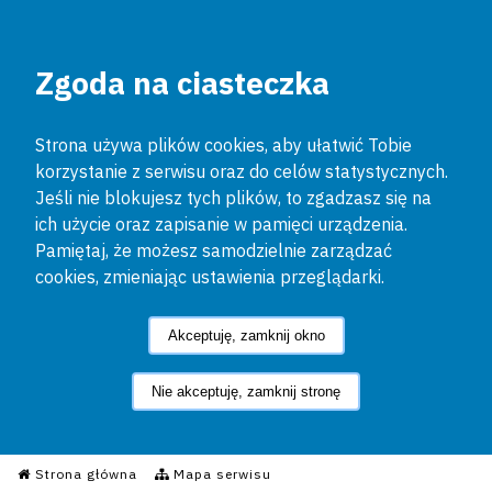
Zgoda na ciasteczka
Strona używa plików cookies, aby ułatwić Tobie
korzystanie z serwisu oraz do celów statystycznych.
Jeśli nie blokujesz tych plików, to zgadzasz się na
ich użycie oraz zapisanie w pamięci urządzenia.
Pamiętaj, że możesz samodzielnie zarządzać
cookies, zmieniając ustawienia przeglądarki.
Akceptuję, zamknij okno
Nie akceptuję, zamknij stronę
Informacyjny Serwis Policyjn
Strona główna
Mapa serwisu