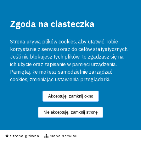
Zgoda na ciasteczka
Strona używa plików cookies, aby ułatwić Tobie
korzystanie z serwisu oraz do celów statystycznych.
Jeśli nie blokujesz tych plików, to zgadzasz się na
ich użycie oraz zapisanie w pamięci urządzenia.
Pamiętaj, że możesz samodzielnie zarządzać
cookies, zmieniając ustawienia przeglądarki.
Akceptuję, zamknij okno
Nie akceptuję, zamknij stronę
Informacyjny Serwis Policyjn
Strona główna
Mapa serwisu