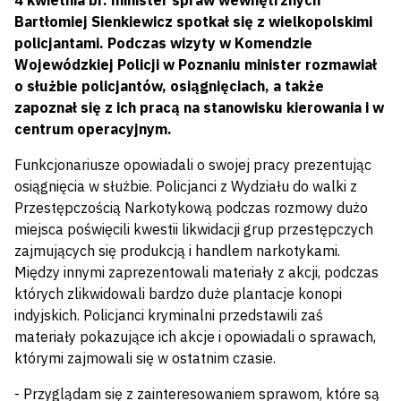
4 kwietnia br. minister spraw wewnętrznych
Bartłomiej Sienkiewicz spotkał się z wielkopolskimi
policjantami. Podczas wizyty w Komendzie
Wojewódzkiej Policji w Poznaniu minister rozmawiał
o służbie policjantów, osiągnięciach, a także
zapoznał się z ich pracą na stanowisku kierowania i w
centrum operacyjnym.
Funkcjonariusze opowiadali o swojej pracy prezentując
osiągnięcia w służbie. Policjanci z Wydziału do walki z
Przestępczością Narkotykową podczas rozmowy dużo
miejsca poświęcili kwestii likwidacji grup przestępczych
zajmujących się produkcją i handlem narkotykami.
Między innymi zaprezentowali materiały z akcji, podczas
których zlikwidowali bardzo duże plantacje konopi
indyjskich. Policjanci kryminalni przedstawili zaś
materiały pokazujące ich akcje i opowiadali o sprawach,
którymi zajmowali się w ostatnim czasie.
- Przyglądam się z zainteresowaniem sprawom, które są