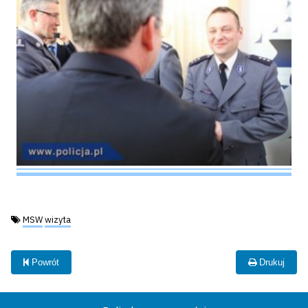
Tagi:
MSW
wizyta
Powrót
Drukuj