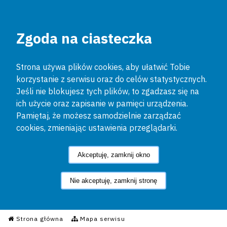
Zgoda na ciasteczka
Strona używa plików cookies, aby ułatwić Tobie
korzystanie z serwisu oraz do celów statystycznych.
Jeśli nie blokujesz tych plików, to zgadzasz się na
ich użycie oraz zapisanie w pamięci urządzenia.
Pamiętaj, że możesz samodzielnie zarządzać
cookies, zmieniając ustawienia przeglądarki.
Akceptuję, zamknij okno
Nie akceptuję, zamknij stronę
Informacyjny Serwis Policyjn
Strona główna
Mapa serwisu