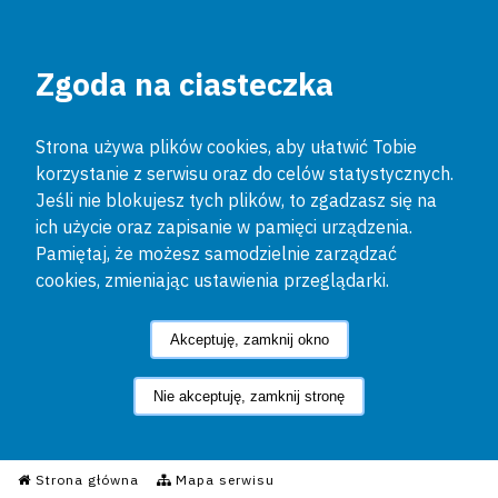
Zgoda na ciasteczka
Strona używa plików cookies, aby ułatwić Tobie
korzystanie z serwisu oraz do celów statystycznych.
Jeśli nie blokujesz tych plików, to zgadzasz się na
ich użycie oraz zapisanie w pamięci urządzenia.
Pamiętaj, że możesz samodzielnie zarządzać
cookies, zmieniając ustawienia przeglądarki.
Akceptuję, zamknij okno
Nie akceptuję, zamknij stronę
Informacyjny Serwis Policyjn
Strona główna
Mapa serwisu