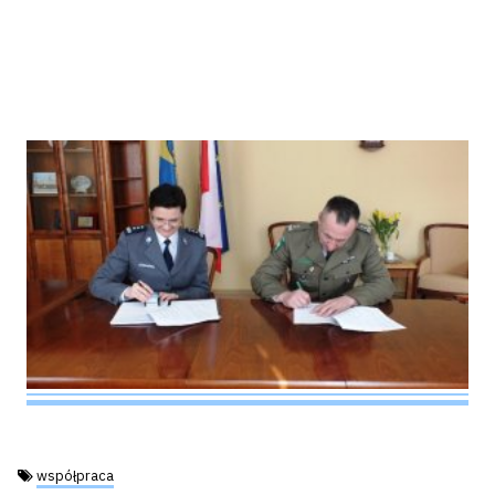
Tagi:
współpraca