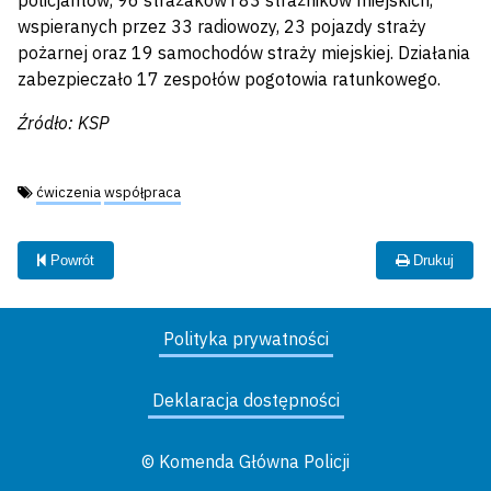
policjantów, 96 strażaków i 83 strażników miejskich,
wspieranych przez 33 radiowozy, 23 pojazdy straży
pożarnej oraz 19 samochodów straży miejskiej. Działania
zabezpieczało 17 zespołów pogotowia ratunkowego.
Źródło: KSP
Tagi:
ćwiczenia
współpraca
Powrót
Drukuj
Polityka prywatności
Deklaracja dostępności
© Komenda Główna Policji