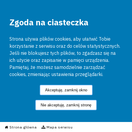
Zgoda na ciasteczka
Strona używa plików cookies, aby ułatwić Tobie
korzystanie z serwisu oraz do celów statystycznych.
Jeśli nie blokujesz tych plików, to zgadzasz się na
ich użycie oraz zapisanie w pamięci urządzenia.
Pamiętaj, że możesz samodzielnie zarządzać
cookies, zmieniając ustawienia przeglądarki.
Akceptuję, zamknij okno
Nie akceptuję, zamknij stronę
Informacyjny Serwis Policyjn
Strona główna
Mapa serwisu