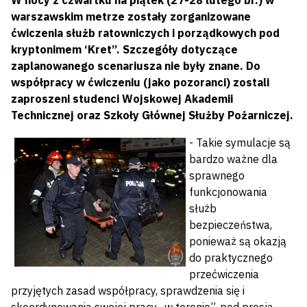
W nocy z czwartku na piątek (27-28 lutego br.) w
warszawskim metrze zostały zorganizowane
ćwiczenia służb ratowniczych i porządkowych pod
kryptonimem ‘Kret”. Szczegóły dotyczące
zaplanowanego scenariusza nie były znane. Do
współpracy w ćwiczeniu (jako pozoranci) zostali
zaproszeni studenci Wojskowej Akademii
Technicznej oraz Szkoły Głównej Służby Pożarniczej.
- Takie symulacje są
bardzo ważne dla
sprawnego
funkcjonowania
służb
bezpieczeństwa,
ponieważ są okazją
do praktycznego
przećwiczenia
przyjętych zasad współpracy, sprawdzenia się i