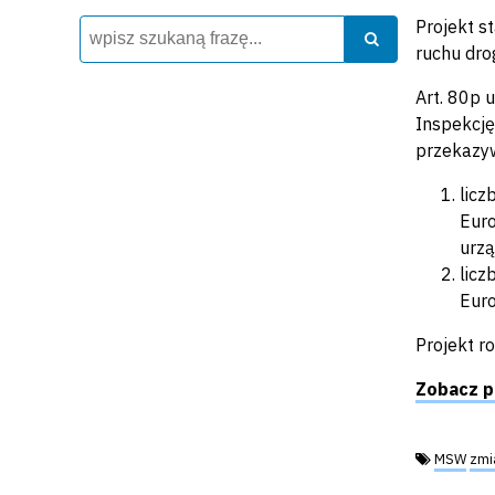
Projekt s
Wyszukiwarka
Szukaj
Szukaj
ruchu dro
Art. 80p 
Inspekcję
przekazyw
licz
Euro
urzą
licz
Euro
Projekt r
Zobacz p
Tagi:
MSW
zmi