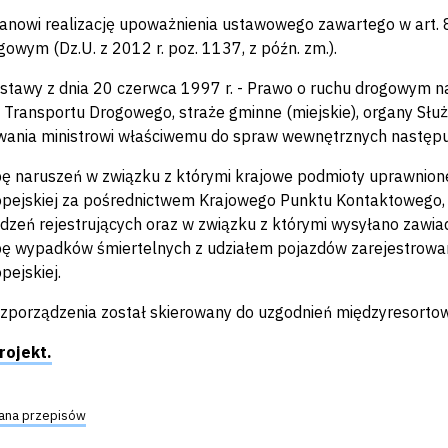
tanowi realizację upoważnienia ustawowego zawartego w art. 
gowym (Dz.U. z 2012 r. poz. 1137, z późn. zm.).
ustawy z dnia 20 czerwca 1997 r. - Prawo o ruchu drogowym na
 Transportu Drogowego, straże gminne (miejskie), organy Służ
ania ministrowi właściwemu do spraw wewnętrznych następuj
bę naruszeń w związku z którymi krajowe podmioty uprawnion
pejskiej za pośrednictwem Krajowego Punktu Kontaktowego, 
dzeń rejestrujących oraz w związku z którymi wysyłano zawia
bę wypadków śmiertelnych z udziałem pojazdów zarejestrowa
pejskiej.
ozporządzenia został skierowany do uzgodnień międzyresorto
rojekt.
ana przepisów