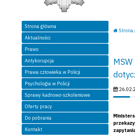
Strona główna
Strona
Aktualności
Prawo
MSW o
Antykorupcja
dotyc
Prawa człowieka w Policji
Psychologia w Policji
Data publi
26.02.
Sprawy kadrowo-szkoleniowe
Oferty pracy
Minister
Do pobrania
przekazy
Kontakt
zapytani