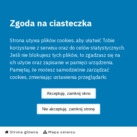
Zgoda na ciasteczka
Strona używa plików cookies, aby ułatwić Tobie
korzystanie z serwisu oraz do celów statystycznych.
Jeśli nie blokujesz tych plików, to zgadzasz się na
ich użycie oraz zapisanie w pamięci urządzenia.
Pamiętaj, że możesz samodzielnie zarządzać
cookies, zmieniając ustawienia przeglądarki.
Akceptuję, zamknij okno
Nie akceptuję, zamknij stronę
Informacyjny Serwis Policyjn
Strona główna
Mapa serwisu