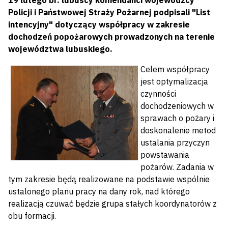
19 lutego br. lubuscy komendanci wojewódzcy
Policji i Państwowej Straży Pożarnej podpisali "List
intencyjny" dotyczący współpracy w zakresie
dochodzeń popożarowych prowadzonych na terenie
województwa lubuskiego.
Celem współpracy
jest optymalizacja
czynności
dochodzeniowych w
sprawach o pożary i
doskonalenie metod
ustalania przyczyn
powstawania
pożarów. Zadania w
tym zakresie będą realizowane na podstawie wspólnie
ustalonego planu pracy na dany rok, nad którego
realizacją czuwać będzie grupa stałych koordynatorów z
obu formacji.