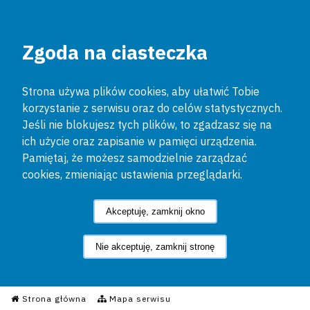
Zgoda na ciasteczka
Strona używa plików cookies, aby ułatwić Tobie
korzystanie z serwisu oraz do celów statystycznych.
Jeśli nie blokujesz tych plików, to zgadzasz się na
ich użycie oraz zapisanie w pamięci urządzenia.
Pamiętaj, że możesz samodzielnie zarządzać
cookies, zmieniając ustawienia przeglądarki.
Akceptuję, zamknij okno
Nie akceptuję, zamknij stronę
Informacyjny Serwis Policyjn
Strona główna
Mapa serwisu