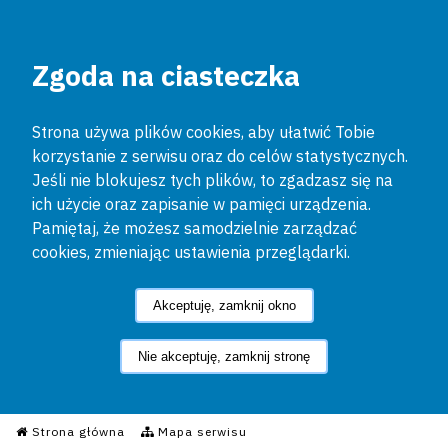
Zgoda na ciasteczka
Strona używa plików cookies, aby ułatwić Tobie
korzystanie z serwisu oraz do celów statystycznych.
Jeśli nie blokujesz tych plików, to zgadzasz się na
ich użycie oraz zapisanie w pamięci urządzenia.
Pamiętaj, że możesz samodzielnie zarządzać
cookies, zmieniając ustawienia przeglądarki.
Akceptuję, zamknij okno
Nie akceptuję, zamknij stronę
Informacyjny Serwis Policyjn
Strona główna
Mapa serwisu