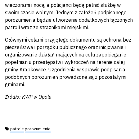
wieczorami i nocą, a policjanci będą pełnić służbę w
swoim czasie wolnym. Jednym z założeń podpisanego
porozumienia będzie utworzenie dodatkowych łączonych
patroli wraz ze strażnikami miejskimi.
Głów­nymi celami przyjętego dokumentu są ochrona bez­
pieczeń­stwa i porządku publicz­nego oraz inicjowanie i
organizowanie działań mających na celu zapobieganie
popeł­nianiu prze­stępstw i wykroczeń na terenie całej
gminy Krapkowice.
Uzgodnienia w sprawie podpisania
podobnych porozumień prowadzone są z pozostałymi
gminami.
Źródło: KWP w Opolu
Tagi:
patrole
porozumienie