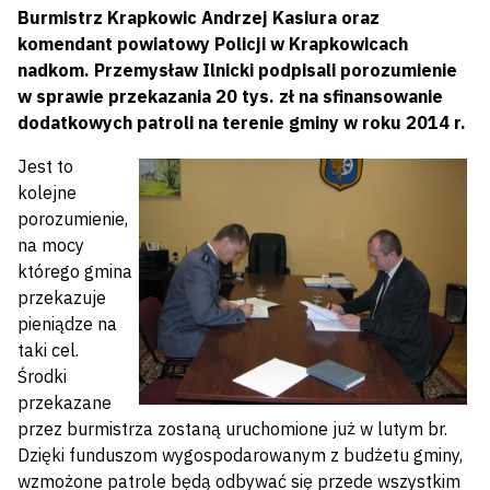
Burmistrz Krapkowic Andrzej Kasiura oraz
komendant powiatowy Policji w Krapkowicach
nadkom. Przemysław Ilnicki podpisali porozumienie
w sprawie przekazania 20 tys. zł na sfinansowanie
dodatkowych patroli na terenie gminy w roku 2014 r.
Jest to
kolejne
porozumienie,
na mocy
którego gmina
przekazuje
pieniądze na
taki cel.
Środki
przekazane
przez burmistrza zostaną uruchomione już w lutym br.
Dzięki funduszom wygospodarowanym z budżetu gminy,
wzmożone patrole będą odbywać się przede wszystkim