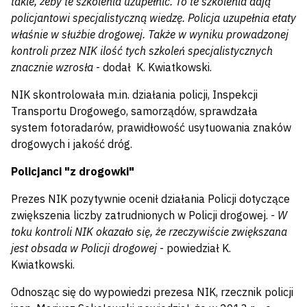
takie, żeby te szkolenia uzupełnić. To te szkolenia dają
policjantowi specjalistyczną wiedzę. Policja uzupełnia etaty
właśnie w służbie drogowej. Także w wyniku prowadzonej
kontroli przez NIK ilość tych szkoleń specjalistycznych
znacznie wzrosła
- dodał K. Kwiatkowski.
NIK skontrolowała m.in. działania policji, Inspekcji
Transportu Drogowego, samorządów, sprawdzała
system fotoradarów, prawidłowość usytuowania znaków
drogowych i jakość dróg.
Policjanci "z drogowki"
Prezes NIK pozytywnie ocenił działania Policji dotyczące
zwiększenia liczby zatrudnionych w Policji drogowej.
- W
toku kontroli NIK okazało się, że rzeczywiście zwiększana
jest obsada w Policji drogowej
- powiedział K.
Kwiatkowski.
Odnosząc się do wypowiedzi prezesa NIK, rzecznik policji