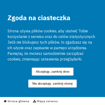
Zgoda na ciasteczka
Strona używa plików cookies, aby ułatwić Tobie
korzystanie z serwisu oraz do celów statystycznych.
Jeśli nie blokujesz tych plików, to zgadzasz się na
ich użycie oraz zapisanie w pamięci urządzenia.
Pamiętaj, że możesz samodzielnie zarządzać
cookies, zmieniając ustawienia przeglądarki.
Akceptuję, zamknij okno
Nie akceptuję, zamknij stronę
Informacyjny Serwis Policyjn
Strona główna
Mapa serwisu