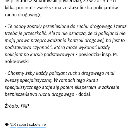
insp. Mariusz Sokołowski powiedział, że w 2013 r. - o
kilka procent - zwiększona została liczba policjantów
ruchu drogowego.
- Te osoby zostały przeniesione do ruchu drogowego i teraz
trzeba je przeszkolić. Ale to nie oznacza, że ci policjanci nie
mają prawa przeprowadzania kontroli drogowej, bo jest to
podstawowa czynność, którą może wykonać każdy
policjant po kursie podstawowym
- powiedział insp. M.
Sokołowski.
-
Chcemy żeby każdy policjant ruchu drogowego miał
wiedzę specjalistyczną. W ramach tego kursu
specjalistycznego staje się potem ekspertem w zakresie
bezpieczeństwa ruchu drogowego
- dodał.
Źródło: PAP
Tagi:
NIK
raport
szkolenie