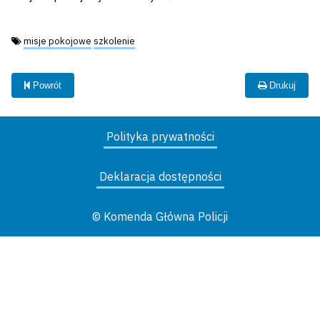
Tagi:
misje pokojowe
szkolenie
Powrót
Drukuj
Polityka prywatności
Deklaracja dostępności
© Komenda Główna Policji