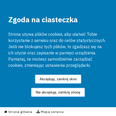
Zgoda na ciasteczka
Strona używa plików cookies, aby ułatwić Tobie
korzystanie z serwisu oraz do celów statystycznych.
Jeśli nie blokujesz tych plików, to zgadzasz się na
ich użycie oraz zapisanie w pamięci urządzenia.
Pamiętaj, że możesz samodzielnie zarządzać
cookies, zmieniając ustawienia przeglądarki.
Akceptuję, zamknij okno
Nie akceptuję, zamknij stronę
Informacyjny Serwis Policyjn
Strona główna
Mapa serwisu