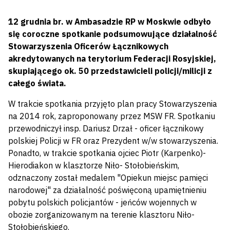
12 grudnia br. w Ambasadzie RP w Moskwie odbyło
się coroczne spotkanie podsumowujące działalność
Stowarzyszenia Oficerów Łącznikowych
akredytowanych na terytorium Federacji Rosyjskiej,
skupiającego ok. 50 przedstawicieli policji/milicji z
całego świata.
W trakcie spotkania przyjęto plan pracy Stowarzyszenia
na 2014 rok, zaproponowany przez MSW FR. Spotkaniu
przewodniczył insp. Dariusz Drzał - oficer łącznikowy
polskiej Policji w FR oraz Prezydent w/w stowarzyszenia.
Ponadto, w trakcie spotkania ojciec Piotr (Karpenko)-
Hierodiakon w klasztorze Niło- Stołobieńskim,
odznaczony został medalem "Opiekun miejsc pamięci
narodowej" za działalność poświęconą upamiętnieniu
pobytu polskich policjantów - jeńców wojennych w
obozie zorganizowanym na terenie klasztoru Niło-
Stołobieńskiego.