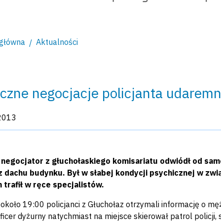
 główna
Aktualności
czne negocjacje policjanta udaremn
kacji:
2013
y negocjator z głuchołaskiego komisariatu odwiódł od s
z dachu budynku. Był w słabej kondycji psychicznej w zw
 trafił w ręce specjalistów.
około 19:00 policjanci z Głuchołaz otrzymali informację o 
Oficer dyżurny natychmiast na miejsce skierował patrol policj