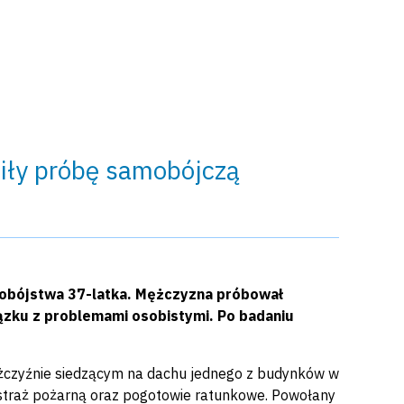
iły próbę samobójczą
amobójstwa 37-latka. Mężczyzna próbował
iązku z problemami osobistymi. Po badaniu
mężczyźnie siedzącym na dachu jednego z budynków w
i, straż pożarną oraz pogotowie ratunkowe. Powołany