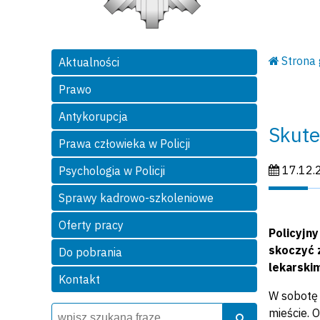
Strona
Aktualności
Prawo
Antykorupcja
Skute
Prawa człowieka w Policji
Data publi
17.12.
Psychologia w Policji
Sprawy kadrowo-szkoleniowe
Oferty pracy
Policyjn
skoczyć 
Do pobrania
lekarskim
Kontakt
W sobotę 
Wyszukiwarka
Szukaj
mieście. 
Szukaj