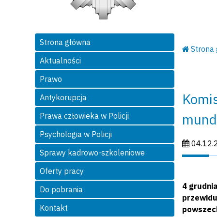
Strona główna
Strona
Aktualności
Prawo
Komis
Antykorupcja
mund
Prawa człowieka w Policji
Psychologia w Policji
Data publi
04.12.
Sprawy kadrowo-szkoleniowe
Oferty pracy
4 grudni
Do pobrania
przewidu
Kontakt
powszec