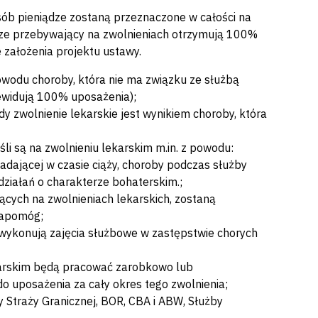
ób pieniądze zostaną przeznaczone w całości na
sze przebywający na zwolnieniach otrzymują 100%
 założenia projektu ustawy.
powodu choroby, która nie ma związku ze służbą
ewidują 100% uposażenia);
y zwolnienie lekarskie jest wynikiem choroby, która
i są na zwolnieniu lekarskim m.in. z powodu:
dającej w czasie ciąży, choroby podczas służby
działań o charakterze bohaterskim.;
ących na zwolnieniach lekarskich, zostaną
zapomóg;
 wykonują zajęcia służbowe w zastępstwie chorych
ekarskim będą pracować zarobkowo lub
o uposażenia za cały okres tego zwolnienia;
y Straży Granicznej, BOR, CBA i ABW, Służby