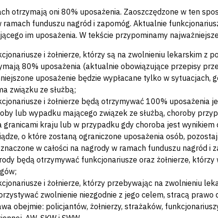
ch otrzymają oni 80% uposażenia. Zaoszczędzone w ten spos
 ramach funduszu nagród i zapomóg. Aktualnie funkcjonariu
jącego im uposażenia. W tekście przypominamy najważniejsze
cjonariusze i żołnierze, którzy są na zwolnieniu lekarskim z 
ymają 80% uposażenia (aktualnie obowiązujące przepisy prz
iejszone uposażenie będzie wypłacane tylko w sytuacjach, gd
ma związku ze służbą;
cjonariusze i żołnierze będą otrzymywać 100% uposażenia jeśl
oby lub wypadku mającego związek ze służbą, choroby przypa
 granicami kraju lub w przypadku gdy choroba jest wynikiem 
iądze, o które zostaną ograniczone uposażenia osób, pozostaj
znaczone w całości na nagrody w ramach funduszu nagród i 
ody będą otrzymywać funkcjonariusze oraz żołnierze, którzy
egów;
cjonariusze i żołnierze, którzy przebywając na zwolnieniu l
rzystywać zwolnienie niezgodnie z jego celem, stracą prawo d
wa obejmie: policjantów, żołnierzy, strażaków, funkcjonariusz