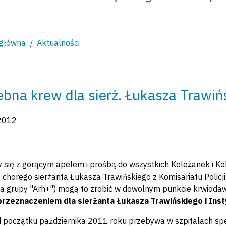
 główna
Aktualności
ebna krew dla sierż. Łukasza Trawiń
kacji:
2012
się z gorącym apelem i prośbą do wszystkich Koleżanek i Kol
o chorego sierżanta Łukasza Trawińskiego z Komisariatu Policj
a grupy "Arh+") mogą to zrobić w dowolnym punkcie krwioda
przeznaczeniem dla sierżanta Łukasza Trawińskiego i Ins
 początku października 2011 roku przebywa w szpitalach spec