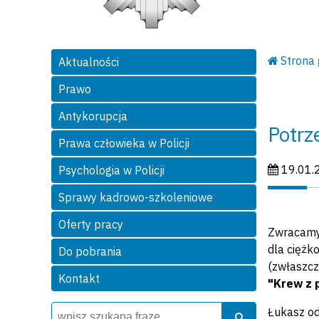
Strona
Aktualności
Prawo
Antykorupcja
Potrz
Prawa człowieka w Policji
Data publi
19.01.
Psychologia w Policji
Sprawy kadrowo-szkoleniowe
Oferty pracy
Zwracamy 
dla ciężk
Do pobrania
(zwłaszcz
Kontakt
"Krew z 
Wyszukiwarka
Szukaj
Łukasz od
Szukaj