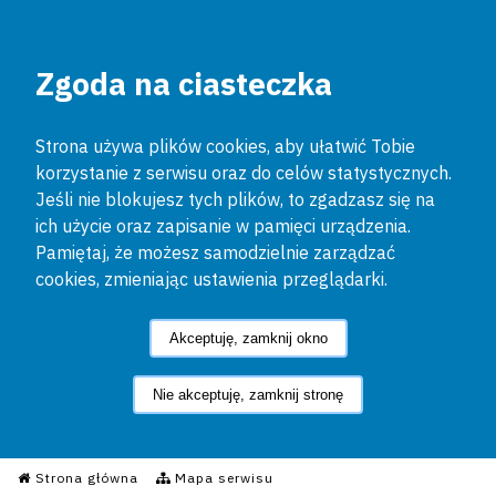
Zgoda na ciasteczka
Strona używa plików cookies, aby ułatwić Tobie
korzystanie z serwisu oraz do celów statystycznych.
Jeśli nie blokujesz tych plików, to zgadzasz się na
ich użycie oraz zapisanie w pamięci urządzenia.
Pamiętaj, że możesz samodzielnie zarządzać
cookies, zmieniając ustawienia przeglądarki.
Akceptuję, zamknij okno
Nie akceptuję, zamknij stronę
Informacyjny Serwis Policyjn
Strona główna
Mapa serwisu