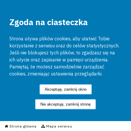
Zgoda na ciasteczka
Strona używa plików cookies, aby ułatwić Tobie
korzystanie z serwisu oraz do celów statystycznych.
Jeśli nie blokujesz tych plików, to zgadzasz się na
ich użycie oraz zapisanie w pamięci urządzenia.
Pamiętaj, że możesz samodzielnie zarządzać
cookies, zmieniając ustawienia przeglądarki.
Akceptuję, zamknij okno
Nie akceptuję, zamknij stronę
Informacyjny Serwis Policyjn
Strona główna
Mapa serwisu