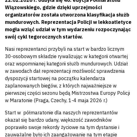
22.02.2026 r. odbyła się 46. edycja Półmaratonu
Wiązowskiego, gdzie dzięki uprzejmości
organizatorów została utworzona klasyfikacja służb
mundurowych. Reprezentacja Policji w lekkoatletyce
mogła wziąć udział w tym wydarzeniu rozpoczynając
swój cykl tegorocznych startów.
Nasi reprezentanci przybyli na start w bardzo licznym
30-osobowym składzie rywalizując w kategorii otwartej
oraz wspomnianej kategorii służb mundurowych. Udział
w zawodach dał reprezentacji możliwość sprawdzenia
dyspozycji startowej na początku kalendarza
zaplanowanych biegów, z których najważniejsze w
pierwszej części sezonu będą Mistrzostwa Europy Policji
w Maratonie (Praga, Czechy, 1-4 maja 2026 r.)
Start w półmaratonie dla naszych reprezentantów
okazał się bardzo udany, większość zawodników
poprawiło swoje rekordy życiowe na tym dystansie i
zauważalne było ich zaangażowanie na tym etapie