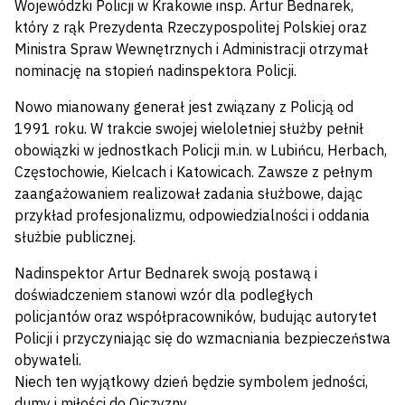
Wojewódzki Policji w Krakowie insp. Artur Bednarek,
który z rąk Prezydenta Rzeczypospolitej Polskiej oraz
Ministra Spraw Wewnętrznych i Administracji otrzymał
nominację na stopień nadinspektora Policji.
Nowo mianowany generał jest związany z Policją od
1991 roku. W trakcie swojej wieloletniej służby pełnił
obowiązki w jednostkach Policji m.in. w Lubińcu, Herbach,
Częstochowie, Kielcach i Katowicach. Zawsze z pełnym
zaangażowaniem realizował zadania służbowe, dając
przykład profesjonalizmu, odpowiedzialności i oddania
służbie publicznej.
Nadinspektor Artur Bednarek swoją postawą i
doświadczeniem stanowi wzór dla podległych
policjantów oraz współpracowników, budując autorytet
Policji i przyczyniając się do wzmacniania bezpieczeństwa
obywateli.
Niech ten wyjątkowy dzień będzie symbolem jedności,
dumy i miłości do Ojczyzny.