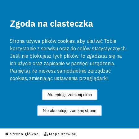
Zgoda na ciasteczka
Strona używa plików cookies, aby ułatwić Tobie
korzystanie z serwisu oraz do celów statystycznych.
Jeśli nie blokujesz tych plików, to zgadzasz się na
ich użycie oraz zapisanie w pamięci urządzenia.
Pamiętaj, że możesz samodzielnie zarządzać
cookies, zmieniając ustawienia przeglądarki.
Akceptuję, zamknij okno
Nie akceptuję, zamknij stronę
Informacyjny Serwis Policyjn
Strona główna
Mapa serwisu