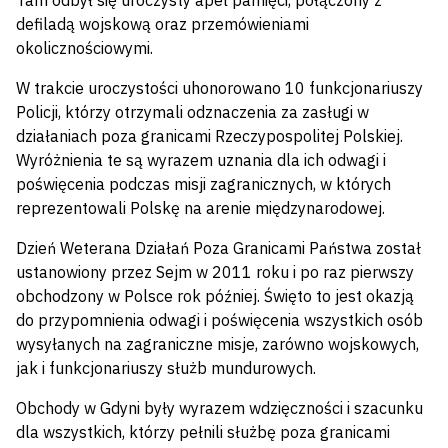
Tam odbył się uroczysty apel pamięci, połączony z
defiladą wojskową oraz przemówieniami
okolicznościowymi.
W trakcie uroczystości uhonorowano 10 funkcjonariuszy
Policji, którzy otrzymali odznaczenia za zasługi w
działaniach poza granicami Rzeczypospolitej Polskiej.
Wyróżnienia te są wyrazem uznania dla ich odwagi i
poświęcenia podczas misji zagranicznych, w których
reprezentowali Polskę na arenie międzynarodowej.
Dzień Weterana Działań Poza Granicami Państwa został
ustanowiony przez Sejm w 2011 roku i po raz pierwszy
obchodzony w Polsce rok później. Święto to jest okazją
do przypomnienia odwagi i poświęcenia wszystkich osób
wysyłanych na zagraniczne misje, zarówno wojskowych,
jak i funkcjonariuszy służb mundurowych.
Obchody w Gdyni były wyrazem wdzięczności i szacunku
dla wszystkich, którzy pełnili służbę poza granicami