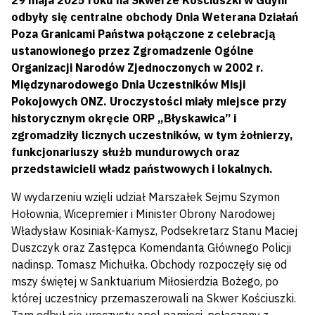
29 maja 2025 roku na Skwerze Kościuszki w Gdyni
odbyły się centralne obchody Dnia Weterana Działań
Poza Granicami Państwa połączone z celebracją
ustanowionego przez Zgromadzenie Ogólne
Organizacji Narodów Zjednoczonych w 2002 r.
Międzynarodowego Dnia Uczestników Misji
Pokojowych ONZ. Uroczystości miały miejsce przy
historycznym okręcie ORP „Błyskawica” i
zgromadziły licznych uczestników, w tym żołnierzy,
funkcjonariuszy służb mundurowych oraz
przedstawicieli władz państwowych i lokalnych.
W wydarzeniu wzięli udział Marszałek Sejmu Szymon
Hołownia, Wicepremier i Minister Obrony Narodowej
Władysław Kosiniak-Kamysz, Podsekretarz Stanu Maciej
Duszczyk oraz Zastępca Komendanta Głównego Policji
nadinsp. Tomasz Michułka. Obchody rozpoczęły się od
mszy świętej w Sanktuarium Miłosierdzia Bożego, po
której uczestnicy przemaszerowali na Skwer Kościuszki.