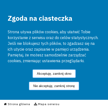
Zgoda na ciasteczka
Strona używa plików cookies, aby ułatwić Tobie
korzystanie z serwisu oraz do celów statystycznych.
Jeśli nie blokujesz tych plików, to zgadzasz się na
ich użycie oraz zapisanie w pamięci urządzenia.
Pamiętaj, że możesz samodzielnie zarządzać
cookies, zmieniając ustawienia przeglądarki.
Akceptuję, zamknij okno
Nie akceptuję, zamknij stronę
Informacyjny Serwis Policyjn
Strona główna
Mapa serwisu