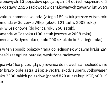
erenowych, 13 pojazdów specjalnych, 24 dużych więźniarek 
 dostawy 2.515 radiowozów oznakowanych zawarły już wytyp
 zakupi komenda w Łodzi (z tego 150 sztuk jeszcze w tym roku
omenda w Gorzowie Wlkp. (około 121 aut w 2008 roku),
SP w Legionowie (do końca roku 260 sztuk),
omenda w Gdańsku (100 sztuk jeszcze w 2008 roku)
enda w Białymstoku (około 200 sztuk do końca tego roku).
 w ten sposób pojazdy trafią do jednostek w całym kraju. Z
 cee’d zastąpi najbardziej wysłużone radiowozy.
i już wkrótce przesiądą się również do nowych samochodów ni
aty bravo, ople astra II i ople vectra, skody superb, volkswa
sko 2330 takich pojazdów (ponad 820 aut zakupi KGP, 600- K
).