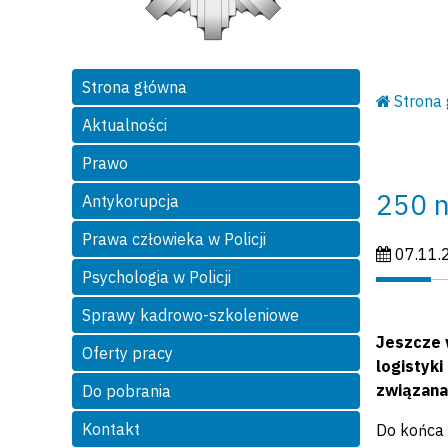
Strona główna
Strona
Aktualności
Prawo
250 n
Antykorupcja
Prawa człowieka w Policji
Data publi
07.11.
Psychologia w Policji
Sprawy kadrowo-szkoleniowe
Jeszcze 
Oferty pracy
logistyk
związana
Do pobrania
Kontakt
Do końca