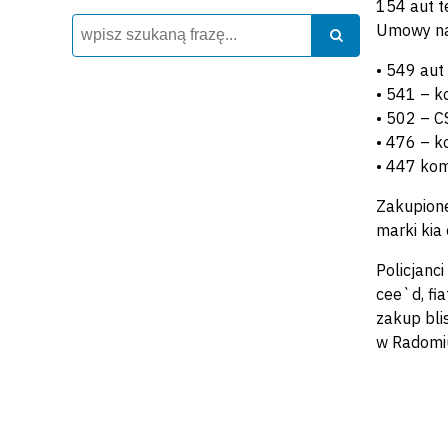
154 aut t
Wyszukiwarka
Szukaj
Umowy na
Szukaj
• 549 aut
• 541 – k
• 502 – C
• 476 – k
• 447 kom
Zakupione
marki kia
Policjanc
cee`d, fi
zakup bli
w Radomiu