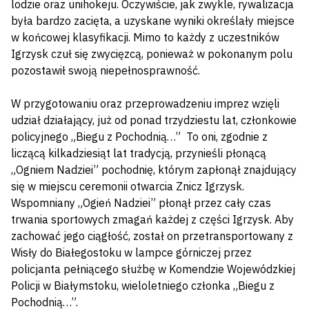
lodzie oraz unihokeju. Oczywiście, jak zwykle, rywalizacja
była bardzo zacięta, a uzyskane wyniki określały miejsce
w końcowej klasyfikacji. Mimo to każdy z uczestników
Igrzysk czuł się zwycięzcą, ponieważ w pokonanym polu
pozostawił swoją niepełnosprawność.
W przygotowaniu oraz przeprowadzeniu imprez wzięli
udział działający, już od ponad trzydziestu lat, członkowie
policyjnego „Biegu z Pochodnią…” To oni, zgodnie z
liczącą kilkadziesiąt lat tradycją, przynieśli płonącą
„Ogniem Nadziei” pochodnię, którym zapłonął znajdujący
się w miejscu ceremonii otwarcia Znicz Igrzysk.
Wspomniany „Ogień Nadziei” płonął przez cały czas
trwania sportowych zmagań każdej z części Igrzysk. Aby
zachować jego ciągłość, został on przetransportowany z
Wisły do Białegostoku w lampce górniczej przez
policjanta pełniącego służbę w Komendzie Wojewódzkiej
Policji w Białymstoku, wieloletniego członka „Biegu z
Pochodnią…”.