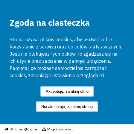
Zgoda na ciasteczka
Strona używa plików cookies, aby ułatwić Tobie
korzystanie z serwisu oraz do celów statystycznych.
Jeśli nie blokujesz tych plików, to zgadzasz się na
ich użycie oraz zapisanie w pamięci urządzenia.
Pamiętaj, że możesz samodzielnie zarządzać
cookies, zmieniając ustawienia przeglądarki.
Akceptuję, zamknij okno
Nie akceptuję, zamknij stronę
Informacyjny Serwis Policyjn
Strona główna
Mapa serwisu