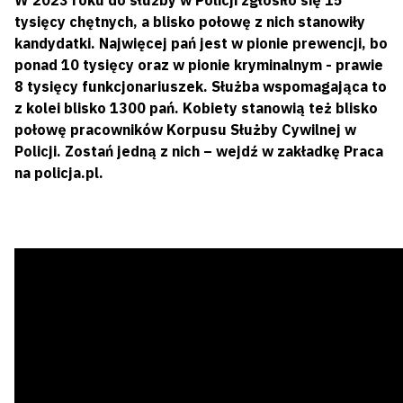
W 2023 roku do służby w Policji zgłosiło się 15
tysięcy chętnych, a blisko połowę z nich stanowiły
kandydatki. Najwięcej pań jest w pionie prewencji, bo
ponad 10 tysięcy oraz w pionie kryminalnym - prawie
8 tysięcy funkcjonariuszek. Służba wspomagająca to
z kolei blisko 1300 pań. Kobiety stanowią też blisko
połowę pracowników Korpusu Służby Cywilnej w
Policji. Zostań jedną z nich – wejdź w zakładkę
Praca
na policja.pl.