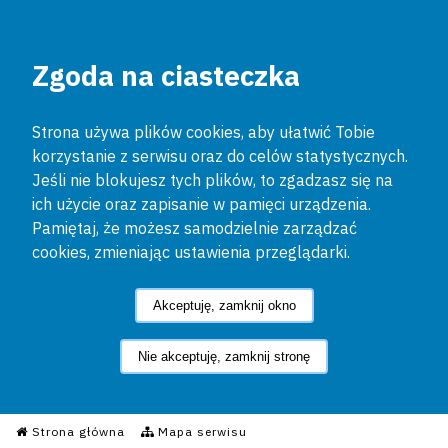
Zgoda na ciasteczka
Strona używa plików cookies, aby ułatwić Tobie
korzystanie z serwisu oraz do celów statystycznych.
Jeśli nie blokujesz tych plików, to zgadzasz się na
ich użycie oraz zapisanie w pamięci urządzenia.
Pamiętaj, że możesz samodzielnie zarządzać
cookies, zmieniając ustawienia przeglądarki.
Akceptuję, zamknij okno
Nie akceptuję, zamknij stronę
Informacyjny Serwis Policyjn
Strona główna
Mapa serwisu