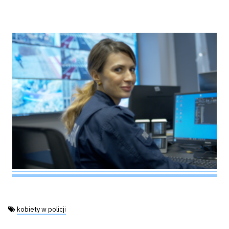
Tagi:
kobiety w policji