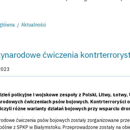
 główna
Aktualności
ynarodowe ćwiczenia kontrterroryst
kacji:
2023
zień policyjne i wojskowe zespoły z Polski, Litwy, Łotwy, U
rodowych ćwiczeniach psów bojowych. Kontrterroryści or
iczyli różne warianty działań bojowych przy wsparciu dro
odowe ćwiczenia psów bojowych zostały zorganizowane przez 
ólnie z SPKP w Białymstoku. Przeprowadzone zostały na obie