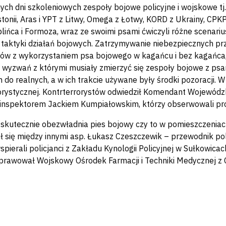
ych dni szkoleniowych zespoły bojowe policyjne i wojskowe tj.
stonii, Aras i YPT z Litwy, Omega z Łotwy, KORD z Ukrainy, CP
lińca i Formoza, wraz ze swoimi psami ćwiczyli różne scenari
 taktyki działań bojowych. Zatrzymywanie niebezpiecznych p
ów z wykorzystaniem psa bojowego w kagańcu i bez kagańca, 
z wyzwań z którymi musiały zmierzyć się zespoły bojowe z ps
h do realnych, a w ich trakcie używane były środki pozoracji. 
orystycznej. Kontrterrorystów odwiedził Komendant Wojewódzki
inspektorem Jackiem Kumpiałowskim, którzy obserwowali pr
 skutecznie obezwładnia pies bojowy czy to w pomieszczeniach,
lił się między innymi asp. Łukasz Czeszczewik – przewodnik pol
spierali policjanci z Zakładu Kynologii Policyjnej w Sułkowic
prawował Wojskowy Ośrodek Farmacji i Techniki Medycznej z 