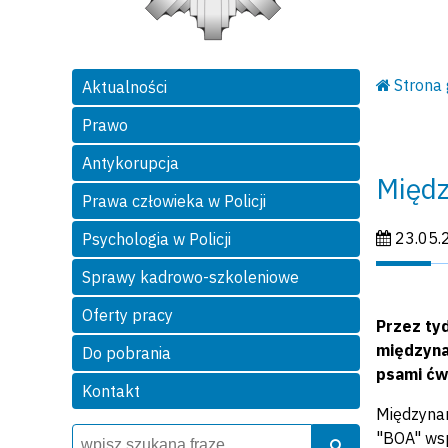
Strona
Aktualności
Prawo
Antykorupcja
Międz
Prawa człowieka w Policji
Data publi
23.05.
Psychologia w Policji
Sprawy kadrowo-szkoleniowe
Oferty pracy
Przez tyd
międzyna
Do pobrania
psami ćw
Kontakt
Międzynar
Wyszukiwarka
Szukaj
"BOA" wsp
Szukaj