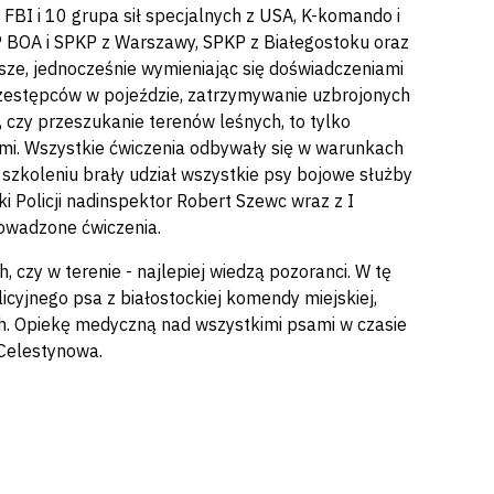
 FBI i 10 grupa sił specjalnych z USA, K-komando i
KP BOA i SPKP z Warszawy, SPKP z Białegostoku oraz
usze, jednocześnie wymieniając się doświadczeniami
rzestępców w pojeździe, zatrzymywanie uzbrojonych
czy przeszukanie terenów leśnych, to tylko
ami. Wszystkie ćwiczenia odbywały się w warunkach
W szkoleniu brały udział wszystkie psy bojowe służby
 Policji nadinspektor Robert Szewc wraz z I
owadzone ćwiczenia.
 czy w terenie - najlepiej wiedzą pozoranci. W tę
icyjnego psa z białostockiej komendy miejskiej,
ach. Opiekę medyczną nad wszystkimi psami w czasie
Celestynowa.