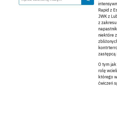
intensywn
Rapid z E
JWK z Lub
z zakresu
napastnik
niektóre 
zbliżonyc
kontrterr
zastępcą 
O tym jak
rolę wcie
którego w
ćwiczeń s