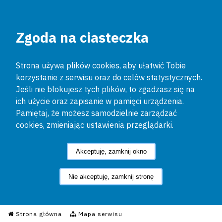
Zgoda na ciasteczka
Strona używa plików cookies, aby ułatwić Tobie
korzystanie z serwisu oraz do celów statystycznych.
Jeśli nie blokujesz tych plików, to zgadzasz się na
ich użycie oraz zapisanie w pamięci urządzenia.
Pamiętaj, że możesz samodzielnie zarządzać
cookies, zmieniając ustawienia przeglądarki.
Akceptuję, zamknij okno
Nie akceptuję, zamknij stronę
Informacyjny Serwis Policyjn
Strona główna
Mapa serwisu