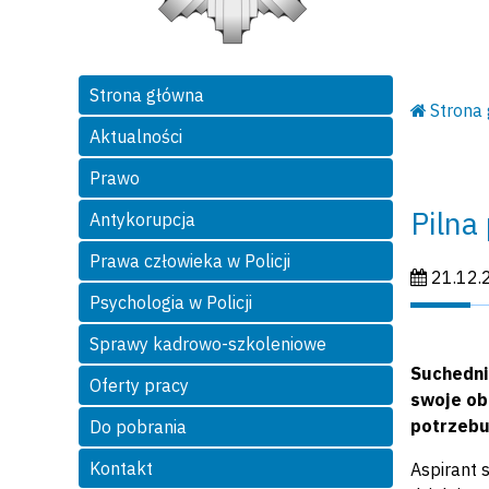
Strona główna
Strona
Aktualności
Prawo
Pilna
Antykorupcja
Prawa człowieka w Policji
Data publi
21.12.
Psychologia w Policji
Sprawy kadrowo-szkoleniowe
Suchedni
Oferty pracy
swoje ob
potrzebu
Do pobrania
Kontakt
Aspirant s