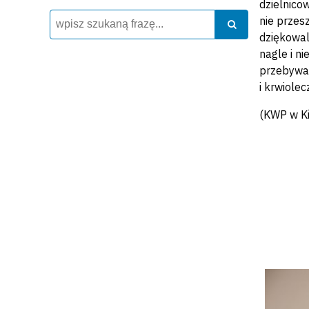
dzielnico
Wyszukiwarka
Szukaj
nie przes
Szukaj
dziękowal
nagle i n
przebywa 
i krwiole
(KWP w Ki