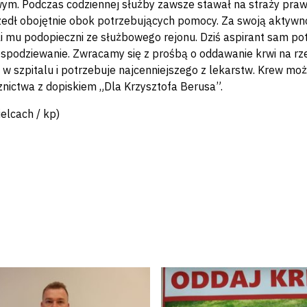
wym. Podczas codziennej służby zawsze stawał na straży pra
zedł obojętnie obok potrzebujących pomocy. Za swoją aktywno
i mu podopieczni ze służbowego rejonu. Dziś aspirant sam 
iespodziewanie. Zwracamy się z prośbą o oddawanie krwi na rze
w szpitalu i potrzebuje najcenniejszego z lekarstw. Krew 
cznictwa z dopiskiem „Dla Krzysztofa Berusa”.
elcach / kp)