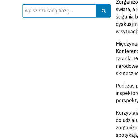
Zorganizo
Wyszukiwarka
Szukaj
świata, a
Szukaj
ścigania 
dyskusji 
w sytuacj
Międzynar
Konferenc
Izraela. 
narodoweg
skuteczno
Podczas 
inspektor
perspekty
Korzystaj
do udział
zorganizo
spotykają