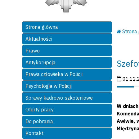
Strona główna
Strona
Aktualności
Prawo
Szefo
Antykorupcja
Prawa człowieka w Policji
Data publi
01.12.
Psychologia w Policji
Sprawy kadrowo-szkoleniowe
W dniach
Oferty pracy
Komendant
Awiwie, w
Do pobrania
Międzyna
Kontakt