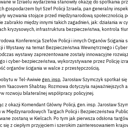
wane w Izraelu wydarzenia stanowiły okazję do spotkania przed
 ich gospodarzem był Szef Policji Izraela, pan generalny insp
były wyzwania stojące przed międzynarodową społecznością p
nie zabrakło między innymi takich zagadnień, jak: działania w 
ach kryzysowych, infrastruktura bezpieczeństwa, kontrola tłu
odowa Konferencja Szefów Policji i innych Organów Ścigania 
ji i Wystawy na temat Bezpieczeństwa Wewnętrznego i Cyber-T
Podczas wystawy zaprezentowane zostały innowacyjne rozwiąz
o i cyber-bezpieczeństwa, wykorzystywane przez Policję izr
ść organów ścigania w walce z przestępczością.
pobytu w Tel-Awiwie
gen. insp
. Jarosław Szymczyk spotkał się 
em Yaacovem Shabtay. Rozmowa dotyczyła najważniejszych a
w rozwoju bilateralnej współpracy policyjnej.
ąc z okazji Komendant Główny Policji, gen. insp. Jarosław Sz
u w Międzynarodowych Targach Policji i Bezpieczeństwa Publ
wane zostaną w Kielcach. Po tym jak pierwsza odsłona targów
c się z ciepłym przyjęciem i szerokim zainteresowaniem kraj