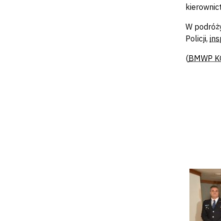
kierownict
W podróży
Policji,
ins
(
BMWP K