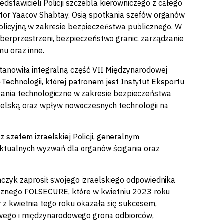
stawicieli Policji szczebla kierowniczego z całego
ektor Yaacov Shabtay. Osią spotkania szefów organów
olicyjną w zakresie bezpieczeństwa publicznego. W
cyberprzestrzeni, bezpieczeństwo granic, zarządzanie
mu oraz inne.
stanowiła integralną część VII Międzynarodowej
echnologii, której patronem jest Instytut Eksportu
ania technologiczne w zakresie bezpieczeństwa
aelską oraz wpływ nowoczesnych technologii na
z szefem izraelskiej Policji, generalnym
ktualnych wyzwań dla organów ścigania oraz
ymczyk zaprosił swojego izraelskiego odpowiednika
icznego POLSECURE, które w kwietniu 2023 roku
 z kwietnia tego roku okazała się sukcesem,
owego i międzynarodowego grona odbiorców,