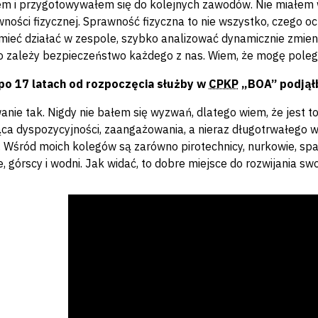
m i przygotowywałem się do kolejnych zawodów. Nie miałem w
ności fizycznej. Sprawność fizyczna to nie wszystko, czego ocz
ieć działać w zespole, szybko analizować dynamicznie zmieni
o zależy bezpieczeństwo każdego z nas. Wiem, że mogę polega
 po 17 latach od rozpoczęcia służby w
CPKP
„BOA” podjął
nie tak. Nigdy nie bałem się wyzwań, dlatego wiem, że jest t
a dyspozycyjności, zaangażowania, a nieraz długotrwałego wy
. Wśród moich kolegów są zarówno pirotechnicy, nurkowie, sp
 górscy i wodni. Jak widać, to dobre miejsce do rozwijania swoi