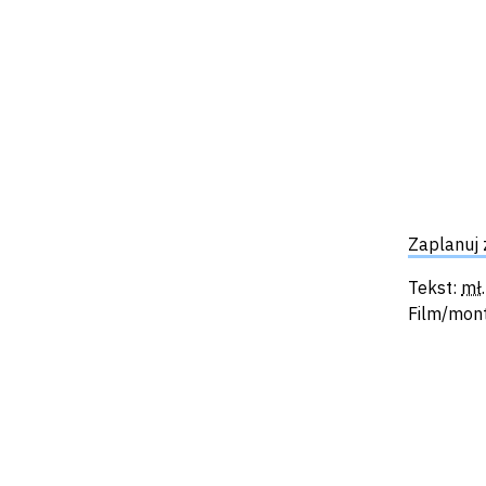
Zaplanuj 
Tekst:
mł
Film/mont