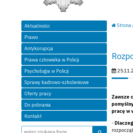
Strona
Aktualności
Prawo
Antykorupcja
Rozpo
Prawa człowieka w Policji
Data publi
25.11.
Psychologia w Policji
Sprawy kadrowo-szkoleniowe
Oferty pracy
Zawsze ch
pomyślny
Do pobrania
pracę w 
Kontakt
-
Dlaczeg
Wyszukiwarka
Szukaj
rozpoczął
Szukaj