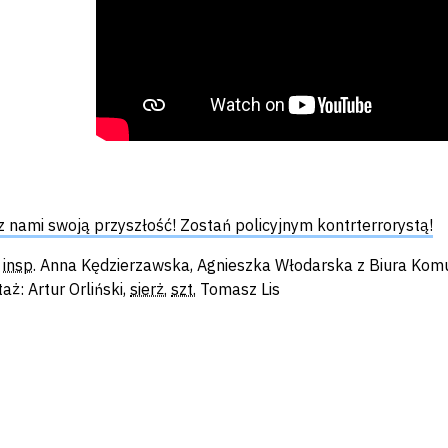
z nami swoją przyszłość! Zostań policyjnym kontrterrorystą!
.
insp
. Anna Kędzierzawska, Agnieszka Włodarska z Biura Komu
aż: Artur Orliński,
sierż.
szt.
Tomasz Lis