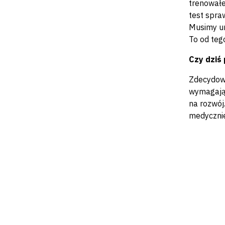
trenowałe
test spraw
Musimy um
To od teg
Czy dziś
Zdecydowa
wymagając
na rozwój
medycznie,