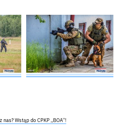
m z nas? Wstąp do CPKP „BOA”!