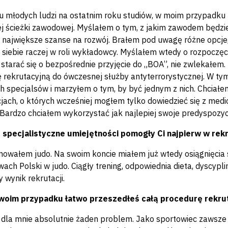
lu młodych ludzi na ostatnim roku studiów, w moim przypadk
j ścieżki zawodowej. Myślałem o tym, z jakim zawodem będzie 
 największe szanse na rozwój. Brałem pod uwagę różne opcje
 siebie raczej w roli wykładowcy. Myślałem wtedy o rozpoczęciu
starać się o bezpośrednie przyjęcie do „BOA”, nie zwlekałem
 rekrutacyjną do ówczesnej służby antyterrorystycznej. W ty
ch specjalsów i marzyłem o tym, by być jednym z nich. Chciał
cjach, o których wcześniej mogłem tylko dowiedzieć się z medi
. Bardzo chciałem wykorzystać jak najlepiej swoje predyspozycj
o specjalistyczne umiejętności pomogły Ci najpierw w rekru
enowałem judo. Na swoim koncie miałem już wtedy osiągnięcia 
wach Polski w judo. Ciągły trening, odpowiednia dieta, dyscyp
 wynik rekrutacji.
Twoim przypadku łatwo przeszedłeś całą procedurę rekru
o dla mnie absolutnie żaden problem. Jako sportowiec zawsze 