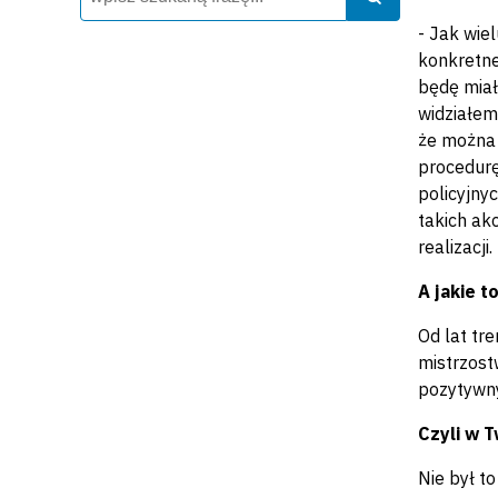
- Jak wie
konkretne
będę miał
widziałem
że można 
procedurę
policyjny
takich ak
realizacji
A jakie t
Od lat tr
mistrzost
pozytywny
Czyli w 
Nie był t