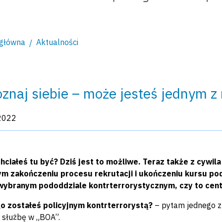
 główna
Aktualności
znaj siebie – może jesteś jednym 
kacji:
2022
ciałeś tu być? Dziś jest to możliwe. Teraz także z cywil
m zakończeniu procesu rekrutacji i ukończeniu kursu 
wybranym pododdziale kontrterrorystycznym, czy to centr
o zostałeś policyjnym kontrterrorystą?
– pytam jednego z 
 służbę w „BOA”.