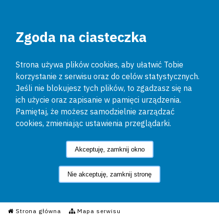
Zgoda na ciasteczka
Strona używa plików cookies, aby ułatwić Tobie
korzystanie z serwisu oraz do celów statystycznych.
Jeśli nie blokujesz tych plików, to zgadzasz się na
ich użycie oraz zapisanie w pamięci urządzenia.
Pamiętaj, że możesz samodzielnie zarządzać
cookies, zmieniając ustawienia przeglądarki.
Akceptuję, zamknij okno
Nie akceptuję, zamknij stronę
Informacyjny Serwis Policyjn
Strona główna
Mapa serwisu