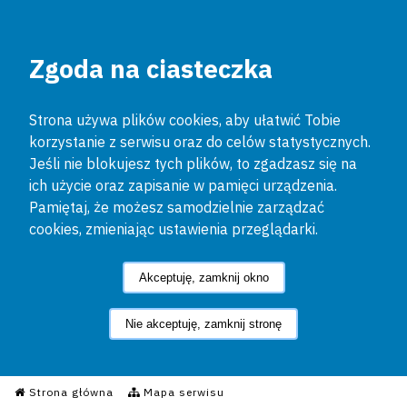
Zgoda na ciasteczka
Strona używa plików cookies, aby ułatwić Tobie
korzystanie z serwisu oraz do celów statystycznych.
Jeśli nie blokujesz tych plików, to zgadzasz się na
ich użycie oraz zapisanie w pamięci urządzenia.
Pamiętaj, że możesz samodzielnie zarządzać
cookies, zmieniając ustawienia przeglądarki.
Akceptuję, zamknij okno
Nie akceptuję, zamknij stronę
Informacyjny Serwis Policyjn
Strona główna
Mapa serwisu