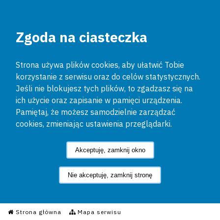
Zgoda na ciasteczka
Strona używa plików cookies, aby ułatwić Tobie
korzystanie z serwisu oraz do celów statystycznych.
Jeśli nie blokujesz tych plików, to zgadzasz się na
ich użycie oraz zapisanie w pamięci urządzenia.
Pamiętaj, że możesz samodzielnie zarządzać
cookies, zmieniając ustawienia przeglądarki.
Akceptuję, zamknij okno
Nie akceptuję, zamknij stronę
Informacyjny Serwis Policyjn
Strona główna
Mapa serwisu