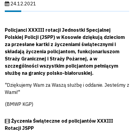
Data publikacji:
24.12.2021
Policjanci XXXIII rotacji Jednostki Specjalnej
Polskiej Policji (JSPP) w Kosowie dziękują dzieciom
za przesłane kartki z życzeniami świątecznymi i
składają życzenia policjantom, funkcjonariuszom
Straży Granicznej i Straży Pożarnej, a w
szczególności wszystkim policjantom pełniącym
służbę na granicy polsko-białoruskiej.
"Dziękujemy Wam za Waszą służbę i oddanie. Jesteśmy z
Wami!"
(BMWP KGP)
Film
Życzenia Świąteczne od policjantów XXXIII
Rotacji JSPP