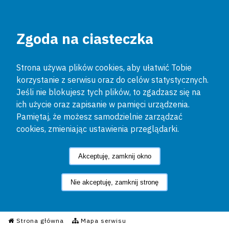
Zgoda na ciasteczka
Strona używa plików cookies, aby ułatwić Tobie
korzystanie z serwisu oraz do celów statystycznych.
Jeśli nie blokujesz tych plików, to zgadzasz się na
ich użycie oraz zapisanie w pamięci urządzenia.
Pamiętaj, że możesz samodzielnie zarządzać
cookies, zmieniając ustawienia przeglądarki.
Akceptuję, zamknij okno
Nie akceptuję, zamknij stronę
Informacyjny Serwis Policyjn
Strona główna
Mapa serwisu