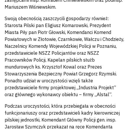
zastępcami insp. Konradem Chmielewskim oraz podinsp.
Mariuszem Wiśniewskim.
Swoją obecnością zaszczycili gospodarzy również:
Starosta Pilski pan Eligiusz Komarowski, Prezydent
Miasta Piły pan Piotr Głowski, Komendanci Komend
Powiatowych w Złotowie, Czarnkowie, Wałczu i Chodzieży,
Naczelnicy Komendy Wojewódzkiej Policji w Poznaniu,
przedstawiciele NSZZ Policjantów oraz NSZZ
Pracowników Policji, Kapelan pilskich służb
mundurowych ks. Krzysztof Kowal oraz Prezes
Stowarzyszenia Bezpieczny Powiat Grzegorz Rzymski.
Ponadto udział w uroczystości wzięli także
przedstawiciele firmy projektowej „Industria Projekt”
oraz głównego wykonawcy obiektu – firmy „Alstal”.
Podczas uroczystości, która przebiegała w obecności
funkcjonariuszy oraz przedstawicieli kadry kierowniczej
pilskiej jednostki, Komendant Główny Policji gen. insp.
Jarosław Szymczyk przekazał na ręce Komendanta