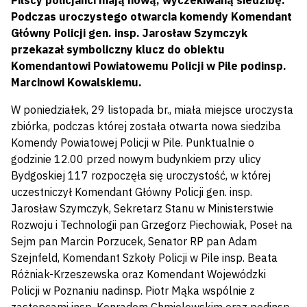
Pilscy policjanci mają nową, wyczekiwaną siedzibę.
Podczas uroczystego otwarcia komendy Komendant
Główny Policji gen. insp. Jarosław Szymczyk
przekazał symboliczny klucz do obiektu
Komendantowi Powiatowemu Policji w Pile podinsp.
Marcinowi Kowalskiemu.
W poniedziałek, 29 listopada br., miała miejsce uroczysta
zbiórka, podczas której została otwarta nowa siedziba
Komendy Powiatowej Policji w Pile. Punktualnie o
godzinie 12.00 przed nowym budynkiem przy ulicy
Bydgoskiej 117 rozpoczęła się uroczystość, w której
uczestniczył Komendant Główny Policji gen. insp.
Jarosław Szymczyk, Sekretarz Stanu w Ministerstwie
Rozwoju i Technologii pan Grzegorz Piechowiak, Poseł na
Sejm pan Marcin Porzucek, Senator RP pan Adam
Szejnfeld, Komendant Szkoły Policji w Pile insp. Beata
Różniak-Krzeszewska oraz Komendant Wojewódzki
Policji w Poznaniu nadinsp. Piotr Mąka wspólnie z