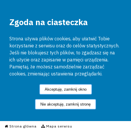
Zgoda na ciasteczka
Strona używa plików cookies, aby ułatwić Tobie
korzystanie z serwisu oraz do celów statystycznych.
Jeśli nie blokujesz tych plików, to zgadzasz się na
ich użycie oraz zapisanie w pamięci urządzenia.
Pamiętaj, że możesz samodzielnie zarządzać
cookies, zmieniając ustawienia przeglądarki.
Akceptuję, zamknij okno
Nie akceptuję, zamknij stronę
Informacyjny Serwis Policyjn
Strona główna
Mapa serwisu