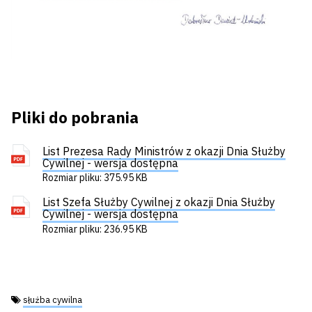
Pliki do pobrania
List Prezesa Rady Ministrów z okazji Dnia Służby
Cywilnej - wersja dostępna
Rozmiar pliku: 375.95 KB
List Szefa Służby Cywilnej z okazji Dnia Służby
Cywilnej - wersja dostępna
Rozmiar pliku: 236.95 KB
Tagi:
służba cywilna