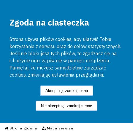
Zgoda na ciasteczka
Strona używa plików cookies, aby ułatwić Tobie
korzystanie z serwisu oraz do celów statystycznych.
Jeśli nie blokujesz tych plików, to zgadzasz się na
ich użycie oraz zapisanie w pamięci urządzenia.
Pamiętaj, że możesz samodzielnie zarządzać
cookies, zmieniając ustawienia przeglądarki.
Akceptuję, zamknij okno
Nie akceptuję, zamknij stronę
Informacyjny Serwis Policyjn
Strona główna
Mapa serwisu